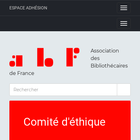
ESPACE ADHÉSION
Toggle
navigati
Toggle
navigati
Association
des
Bibliothécaires
de France
RECHERCHER
Comité d'éthique