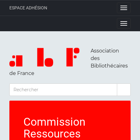
ESPACE ADHÉSION
Toggle
navigati
Toggle
navigati
Association
des
Bibliothécaires
de France
RECHERCHER
Commission
Ressources