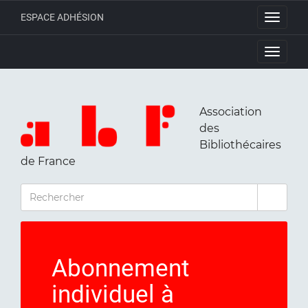
ESPACE ADHÉSION
Toggle
navigati
Toggle
navigati
Association
des
Bibliothécaires
de France
RECHERCHER
Abonnement
individuel à