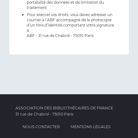
portabilité des données et de limitation du
traitement.
Pour exercer vos droits, vous devez adresser un
courrier à l’ABF accompagné de la photocopie
d’un titre d’identité comportant votre signature
à :
ABF - 31 rue de Chabrol - 75010 Paris
ASSOCIATION DES BIBLIOTHÉCAIRES DE FRANCE
31 rue de Chabrol - 75010 Paris
NOUS CONTACTER
MENTIONS LÉGALES