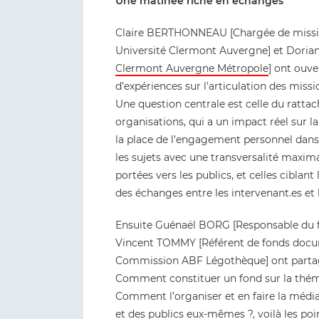
Une matinée riche en échanges
Claire BERTHONNEAU [Chargée de mission 
Université Clermont Auvergne] et Doria
Clermont Auvergne Métropole
] ont ouve
d’expériences sur l'articulation des missi
Une question centrale est celle du ratta
organisations, qui a un impact réel sur la 
la place de l’engagement personnel dans
les sujets avec une transversalité maxim
portées vers les publics, et celles ciblant
des échanges entre les intervenant.es et l
Ensuite Guénaël BORG [Responsable du f
Vincent TOMMY [Référent de fonds docume
Commission ABF Légothèque] ont partagé
Comment constituer un fond sur la théma
Comment l’organiser et en faire la médiat
et des publics eux-mêmes ?, voilà les po