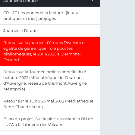
Journées d'étude
CR - JE Les jeunes et la lecture : (leurs)
pratiques et (nos) préjugés
Journées d'étude
Retour sur la journée d'études Diversité et
égalité de genre : quel rôle pour les
bibliothèques, le 28/11/2025 à Clermont-
Ferrand
Retour sur la Journée professionnelle du 6
octobre 2022 (Médiathèque de Cournon
d'Auvergne, réseau de Clermont Auvergne
Métropole)
Retour sur la JE du 23 mai 2022 (Médiathèque
René-Char d'Issoire)
Bilan du projet "Sur la pile" associant la BU de
l'UCA à la Librairie des Volcans