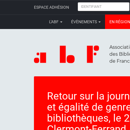
IDENTIFIANT
ESPACE ADHÉSION
L'ABF
ÉVÈNEMENTS
EN RÉGIO
Associat
des Bibl
de Fran
Retour sur la jour
et égalité de genre
bibliothèques, le
Clermont-Ferrand