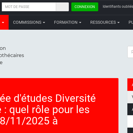
MOT
Identifiants oubliés
CONNEXION
DE
PASSE
N
COMMISSIONS
FORMATION
RESSOURCES
P
ion
RE
iothécaires
ce
née d'études Diversité
 : quel rôle pour les
 28/11/2025 à