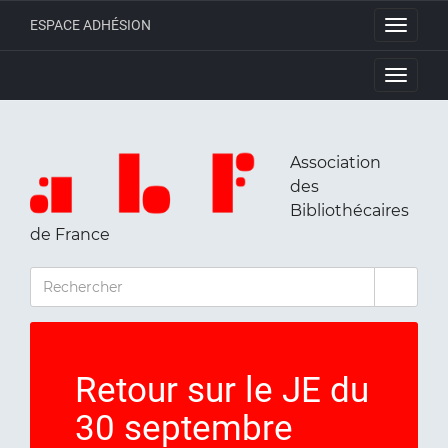
ESPACE ADHÉSION
Toggle
navigati
Toggle
navigati
Association
des
Bibliothécaires
de France
RECHERCHER
Retour sur le JE du
30 septembre