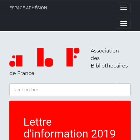
ESPACE ADHÉSION
Toggle
navigati
Toggle
navigati
Association
des
Bibliothécaires
de France
RECHERCHER
Lettre
d'information 2019