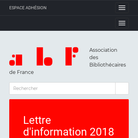
ESPACE ADHÉSION
Toggle
navigati
Toggle
navigati
Association
des
Bibliothécaires
de France
RECHERCHER
Lettre
d'information 2018