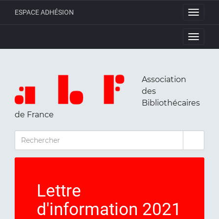
ESPACE ADHÉSION
Toggle
navigati
Toggle
navigati
Association
des
Bibliothécaires
de France
RECHERCHER
Lettre
d'information 2021