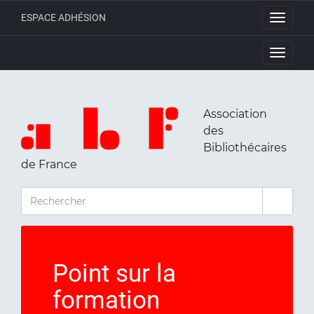
ESPACE ADHÉSION
Toggle
navigati
Toggle
navigati
Association
des
Bibliothécaires
de France
RECHERCHER
Point sur la
formation