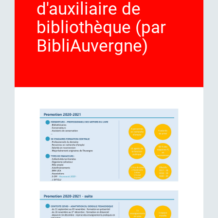
d'auxiliaire de
bibliothèque (par
BibliAuvergne)