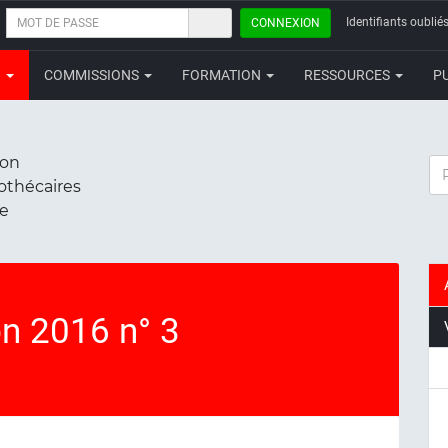
MOT
Identifiants oubliés
CONNEXION
DE
PASSE
N
COMMISSIONS
FORMATION
RESSOURCES
P
ion
RE
iothécaires
ce
on 2016 n° 3