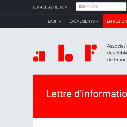
IDENTIFIANT
ESPACE ADHÉSION
L'ABF
ÉVÈNEMENTS
EN RÉGIO
Associat
des Bibl
de Fran
Lettre d'informati