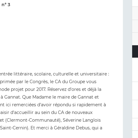
 n° 3
ée littéraire, scolaire, culturelle et universitaire :
primée par le Congrès, le CA du Groupe vous
ode projet pour 2017. Réservez d'ores et déjà la
re à Gannat. Que Madame le maire de Gannat et
ient ici remerciées d'avoir répondu si rapidement à
plaisir d'accueillir au sein du CA de nouveaux
llet (Clermont-Communauté), Séverine Langlois
 Saint-Cernin). Et merci à Géraldine Debus, qui a