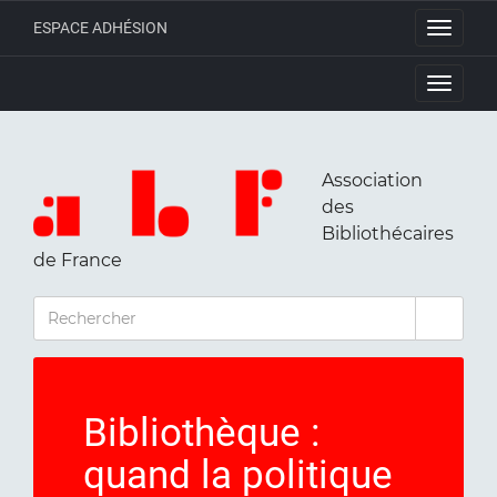
ESPACE ADHÉSION
Toggle
navigati
Toggle
navigati
Association
des
Bibliothécaires
de France
RECHERCHER
Bibliothèque :
quand la politique