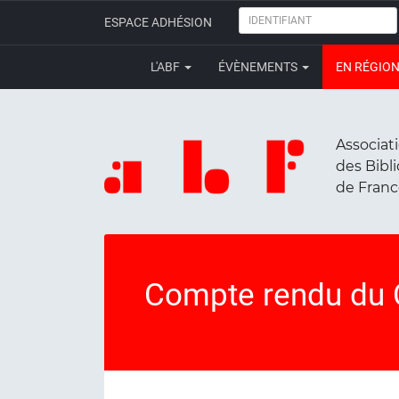
IDENTIFIANT
ESPACE ADHÉSION
L'ABF
ÉVÈNEMENTS
EN RÉGIO
Associat
des Bibl
de Fran
Compte rendu du 