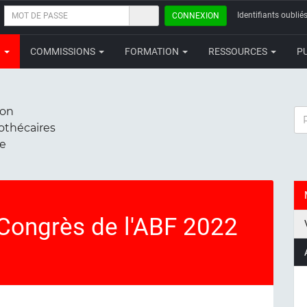
MOT
Identifiants oubliés
CONNEXION
DE
PASSE
N
COMMISSIONS
FORMATION
RESSOURCES
P
ion
RE
iothécaires
ce
Congrès de l'ABF 2022