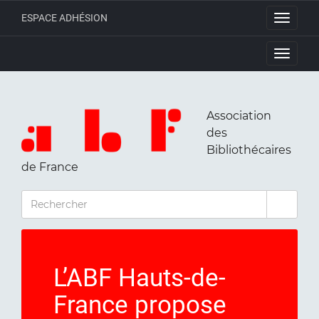
ESPACE ADHÉSION
Toggle
navigati
Toggle
navigati
Association
des
Bibliothécaires
de France
RECHERCHER
L’ABF Hauts-de-
France propose