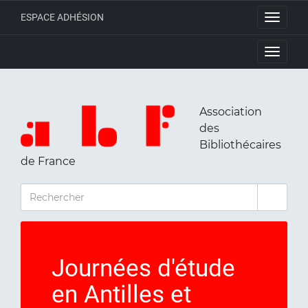
ESPACE ADHÉSION
Toggle
navigati
Toggle
navigati
Association
des
Bibliothécaires
de France
RECHERCHER
Journées d'étude
en Antilles et