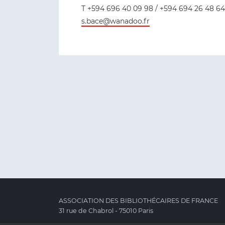
T +594 696 40 09 98 / +594 694 26 48 64 
s.bace@wanadoo.fr
ASSOCIATION DES BIBLIOTHÉCAIRES DE FRANCE
31 rue de Chabrol - 75010 Paris