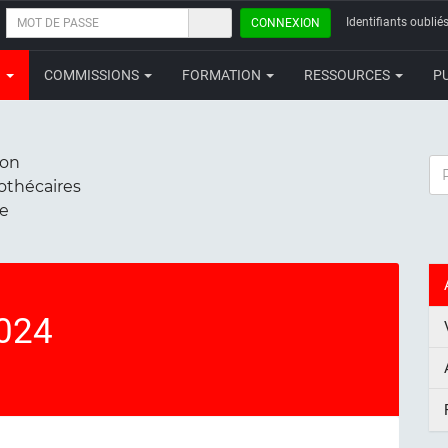
MOT
Identifiants oubliés
CONNEXION
DE
PASSE
N
COMMISSIONS
FORMATION
RESSOURCES
P
ion
RE
iothécaires
ce
024