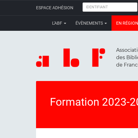
IDENTIFIANT
ESPACE ADHÉSION
L'ABF
ÉVÈNEMENTS
EN RÉGIO
Associat
des Bibl
de Fran
Formation 2023-2