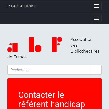
ESPACE ADHÉSION
Toggle
navigati
Toggle
navigati
Association
des
Bibliothécaires
de France
RECHERCHER
Contacter le
référent handicap