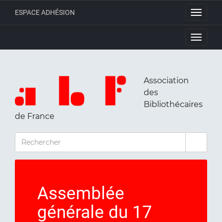
ESPACE ADHÉSION
Toggle
navigati
Toggle
navigati
Association
des
Bibliothécaires
de France
RECHERCHER
Assemblée
générale du 17