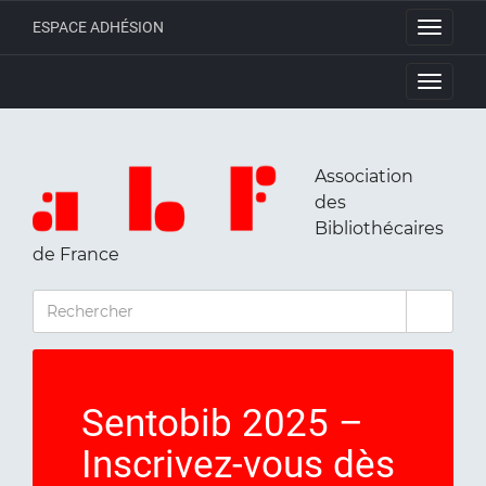
ESPACE ADHÉSION
Toggle
navigati
Toggle
navigati
Association
des
Bibliothécaires
de France
RECHERCHER
Sentobib 2025 –
Inscrivez-vous dès