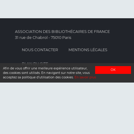
ASSOCIATION DES BIBLIOTHÉCAIRES DE FRANCE
31 rue de Chabrol - 75010 Paris
NOUS CONTACTER
MENTIONS LÉGALES
PLAN DU SITE
Afin de vous offrir une meilleure expérience utilisateur,
OK
des cookies sont utilisés. En navigant sur notre site, vous
acceptez sa politique d'utilisation des cookies.
En savoir plus
agoraBib