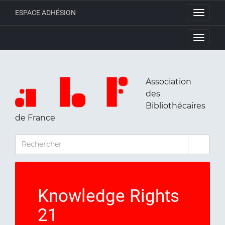
ESPACE ADHÉSION
Toggle
navigati
Toggle
navigati
Association
des
Bibliothécaires
de France
RECHERCHER
Knowledge Rights
21