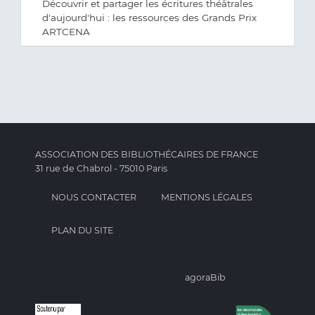
Découvrir et partager les écritures théâtrales
d'aujourd'hui : les ressources des Grands Prix
ARTCENA
ASSOCIATION DES BIBLIOTHÉCAIRES DE FRANCE
31 rue de Chabrol - 75010 Paris
NOUS CONTACTER
MENTIONS LÉGALES
PLAN DU SITE
agoraBib