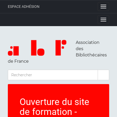
ESPACE ADHÉSION
Toggle
navigati
Toggle
navigati
Association
des
Bibliothécaires
de France
RECHERCHER
Ouverture du site
de formation -