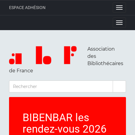
ESPACE ADHÉSION
Toggle
navigati
Toggle
navigati
Association
des
Bibliothécaires
de France
RECHERCHER
BIBENBAR les
rendez-vous 2026