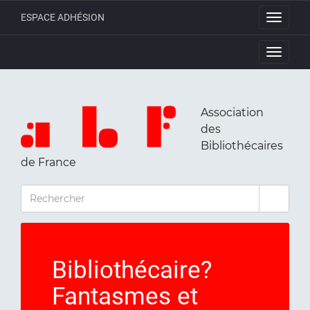
ESPACE ADHÉSION
Toggle
navigati
Toggle
navigati
Association
des
Bibliothécaires
de France
RECHERCHER
Bibliothécaire?
Fantasmes et