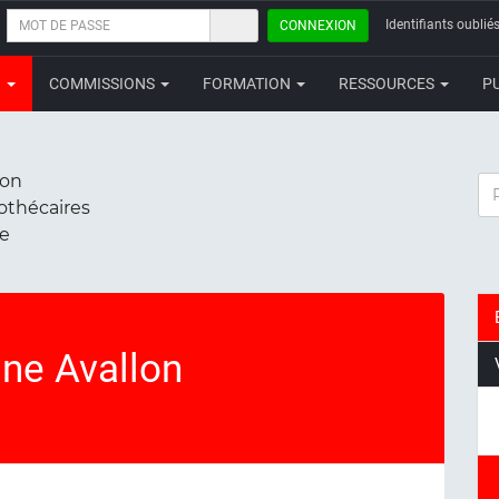
MOT
Identifiants oubliés
CONNEXION
DE
PASSE
N
COMMISSIONS
FORMATION
RESSOURCES
P
ion
RE
iothécaires
ce
ne Avallon