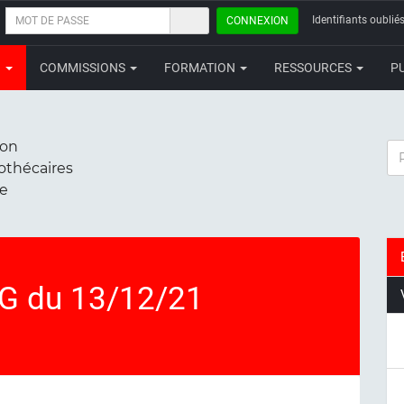
MOT
Identifiants oubliés
CONNEXION
DE
PASSE
N
COMMISSIONS
FORMATION
RESSOURCES
P
ion
RE
iothécaires
ce
AG du 13/12/21