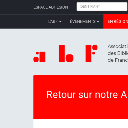
IDENTIFIANT
ESPACE ADHÉSION
L'ABF
ÉVÈNEMENTS
EN RÉGIO
Associat
des Bibl
de Fran
Retour sur notre 