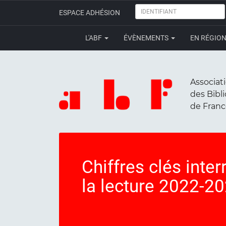
IDENTIFIANT
ESPACE ADHÉSION
L'ABF
ÉVÈNEMENTS
EN RÉGIO
Associat
des Bibl
de Fran
Chiffres clés inter
la lecture 2022-2