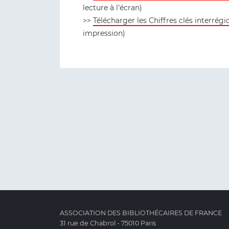
lecture à l’écran)
>>
Télécharger les Chiffres clés interrégi
impression)
ASSOCIATION DES BIBLIOTHÉCAIRES DE FRANCE
31 rue de Chabrol - 75010 Paris