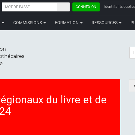
MOT
Identifiants oubliés
CONNEXION
DE
PASSE
N
COMMISSIONS
FORMATION
RESSOURCES
P
ion
RE
iothécaires
ce
régionaux du livre et de
024