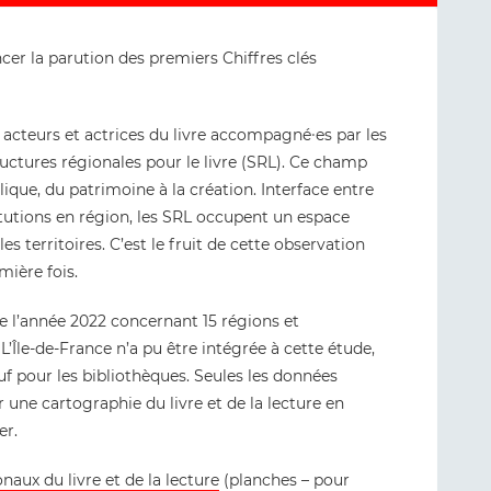
oncer la parution des premiers Chiffres clés
 acteurs et actrices du livre accompagné∙es par les
tructures régionales pour le livre (SRL). Ce champ
lique, du patrimoine à la création. Interface entre
stitutions en région, les SRL occupent un espace
les territoires. C’est le fruit de cette observation
ière fois.
e l’année 2022 concernant 15 régions et
L’Île-de-France n’a pu être intégrée à cette étude,
uf pour les bibliothèques. Seules les données
r une cartographie du livre et de la lecture en
er.
onaux du livre et de la lecture
(planches – pour