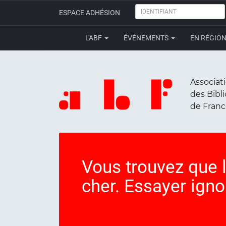
IDENTIFIANT
ESPACE ADHÉSION
L'ABF
ÉVÈNEMENTS
EN RÉGIO
Associat
des Bibl
de Fran
Vous trouvez que l
cher. Essayer igno