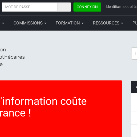
MOT
Identifiants oubliés
CONNEXION
DE
PASSE
N
COMMISSIONS
FORMATION
RESSOURCES
P
ion
RE
iothécaires
ce
'information coûte
rance !