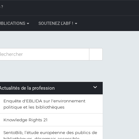
 ?
UBLICATIONS
SOUTENEZ L'ABF !
CHERCHER
Actualités de la profession
Enquête d'EBLIDA sur l'environnement
politique et les bibliothèques
Knowledge Rights 21
SentoBib, l’étude européenne des publics de
bibliothèques, désormais accessible