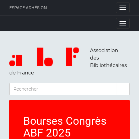
ESPACE ADHÉSION
Toggle
navigati
Toggle
navigati
Association
des
Bibliothécaires
de France
RECHERCHER
Bourses Congrès
ABF 2025