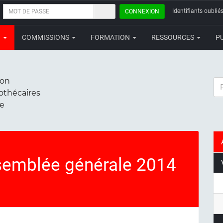
MOT
Identifiants oubliés
CONNEXION
DE
PASSE
N
COMMISSIONS
FORMATION
RESSOURCES
P
ion
RE
iothécaires
ce
emblée générale 2014