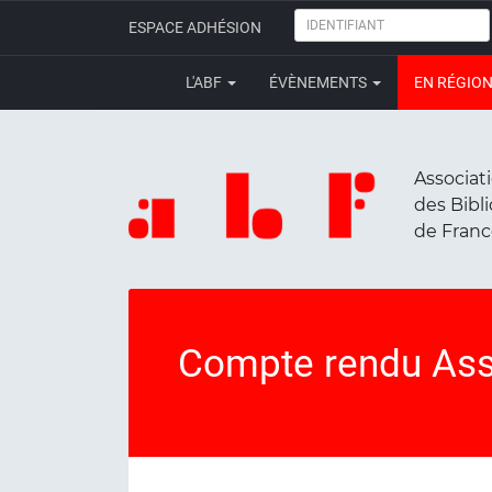
IDENTIFIANT
ESPACE ADHÉSION
L'ABF
ÉVÈNEMENTS
EN RÉGIO
Associat
des Bibl
de Fran
Compte rendu Ass