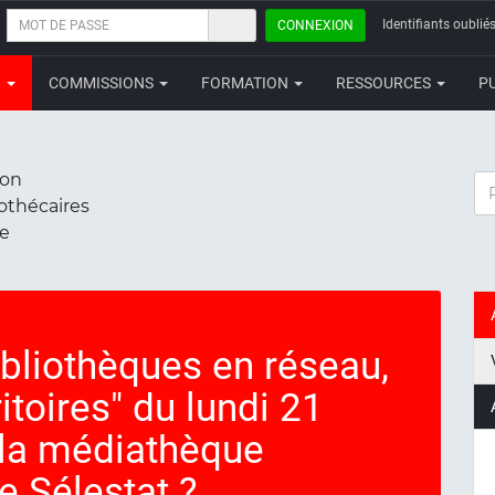
MOT
Identifiants oubliés
CONNEXION
DE
PASSE
N
COMMISSIONS
FORMATION
RESSOURCES
P
ion
RE
iothécaires
ce
ibliothèques en réseau,
itoires" du lundi 21
la médiathèque
 Sélestat ?