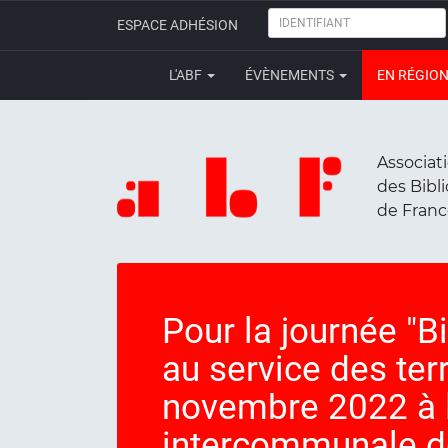
IDENTIFIANT
ESPACE ADHÉSION
L'ABF
ÉVÈNEMENTS
EN RÉGIO
Associat
des Bibl
de Fran
Pour la journée "B
au service des terr
novembre 2022 à 
intercommunale de