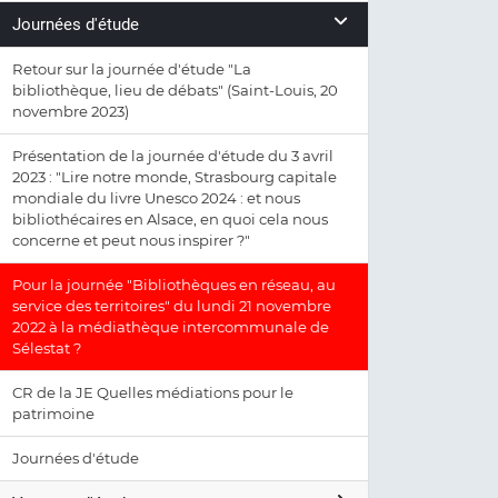
Journées d'étude
Retour sur la journée d'étude "La
bibliothèque, lieu de débats" (Saint-Louis, 20
novembre 2023)
Présentation de la journée d'étude du 3 avril
2023 : "Lire notre monde, Strasbourg capitale
mondiale du livre Unesco 2024 : et nous
bibliothécaires en Alsace, en quoi cela nous
concerne et peut nous inspirer ?"
Pour la journée "Bibliothèques en réseau, au
service des territoires" du lundi 21 novembre
2022 à la médiathèque intercommunale de
Sélestat ?
CR de la JE Quelles médiations pour le
patrimoine
Journées d'étude