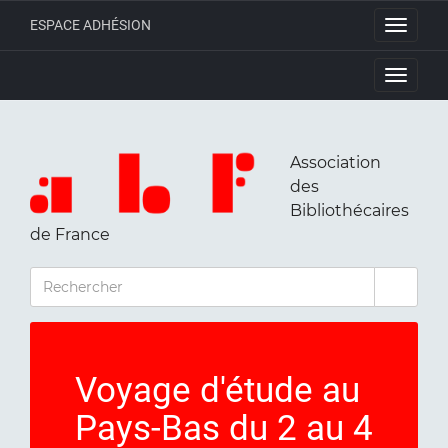
ESPACE ADHÉSION
Toggle
navigati
Toggle
navigati
Association
des
Bibliothécaires
de France
RECHERCHER
Voyage d'étude au
Pays-Bas du 2 au 4