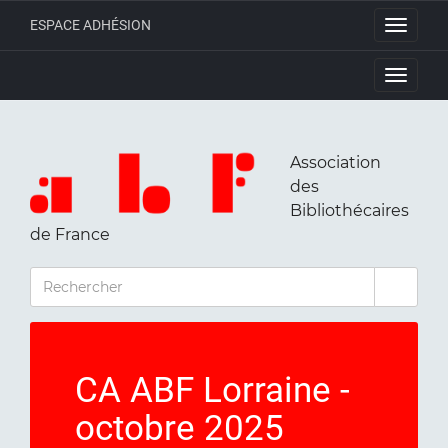
ESPACE ADHÉSION
Toggle
navigati
Toggle
navigati
Association
des
Bibliothécaires
de France
RECHERCHER
CA ABF Lorraine -
octobre 2025