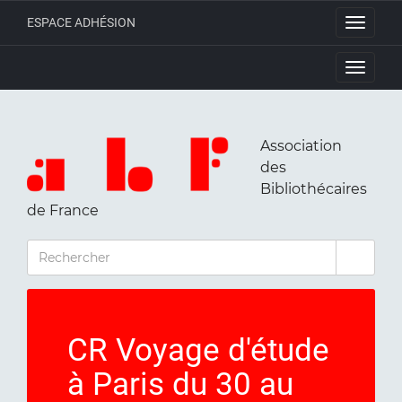
ESPACE ADHÉSION
Toggle
navigati
Toggle
navigati
Association
des
Bibliothécaires
de France
RECHERCHER
CR Voyage d'étude
à Paris du 30 au