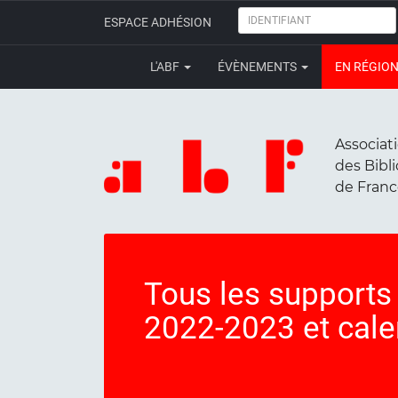
IDENTIFIANT
ESPACE ADHÉSION
L'ABF
ÉVÈNEMENTS
EN RÉGIO
Associat
des Bibl
de Fran
Tous les supports
2022-2023 et cale