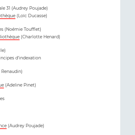
ale 31 (Audrey Poujade)
iothèque
(Loïc Ducasse)
es (Noémie Toufflet)
liothèque
(Charlotte Henard)
lle)
incipes d'indexation
 Renaudin)
ue
(Adeline Pinet)
les
ance
(Audrey Poujade)