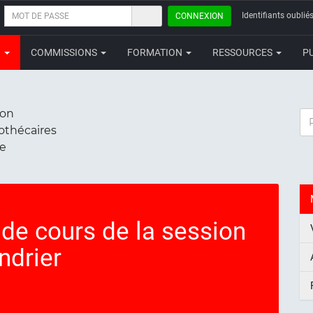
MOT
Identifiants oubliés
CONNEXION
DE
PASSE
N
COMMISSIONS
FORMATION
RESSOURCES
P
ion
RE
iothécaires
ce
 de cours de la session
ndrier