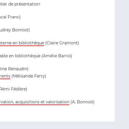
lier de présentation
cal Franc)
udrey Bonniot)
terne en bibliothèque
(Claire Gramont)
ble en bibliothèque (Amélie Barrio)
oline Renaudin)
ments
(Mélisande Ferry)
Rémi Fédière)
vation, acquisitions et valorisation
(A. Bonniot)