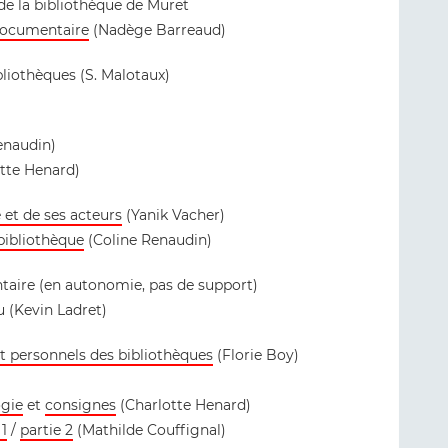
 de la bibliothèque de Muret
documentaire
(Nadège Barreaud)
bliothèques (S. Malotaux)
enaudin)
tte Henard)
 et de ses acteurs
(Yanik Vacher)
bibliothèque
(Coline Renaudin)
taire (en autonomie, pas de support)
u (Kevin Ladret)
et personnels des bibliothèques
(Florie Boy)
gie
et
consignes
(Charlotte Henard)
1
/
partie 2
(Mathilde Couffignal)