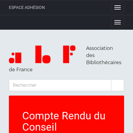
ESPACE ADHÉSION
Toggle
navigati
Toggle
navigati
Association
des
Bibliothécaires
de France
RECHERCHER
Compte Rendu du
Conseil