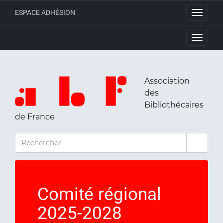
ESPACE ADHÉSION
Toggle
navigati
Toggle
navigati
Association
des
Bibliothécaires
de France
RECHERCHER
Comité régional
2025-2028