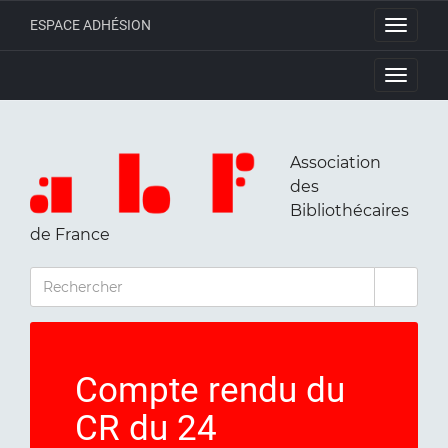
ESPACE ADHÉSION
Toggle
navigati
Toggle
navigati
Association
des
Bibliothécaires
de France
RECHERCHER
Compte rendu du
CR du 24