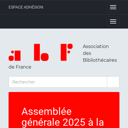
ESPACE ADHÉSION
Toggle
navigati
Toggle
navigati
Association
des
Bibliothécaires
de France
RECHERCHER
Assemblée
générale 2025 à la