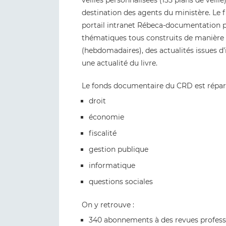
veilles personnalisées (155 plans de veil
destination des agents du ministère. Le fru
portail intranet Rébeca-documentation p
thématiques tous construits de manière 
(hebdomadaires), des actualités issues d’
une actualité du livre.
Le fonds documentaire du CRD est répart
droit
économie
fiscalité
gestion publique
informatique
questions sociales
On y retrouve :
340 abonnements à des revues profess