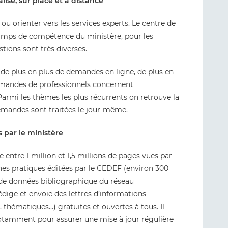
lisé, sur place et à distance
 ou orienter vers les services experts. Le centre de
amps de compétence du ministère, pour les
estions sont très diverses.
 de plus en plus de demandes en ligne, de plus en
emandes de professionnels concernent
Parmi les thèmes les plus récurrents on retrouve la
emandes sont traitées le jour-même.
s par le ministère
 entre 1 million et 1,5 millions de pages vues par
hes pratiques éditées par le CEDEF (environ 300
 de données bibliographique du réseau
édige et envoie des lettres d’informations
 thématiques…) gratuites et ouvertes à tous. Il
é, notamment pour assurer une mise à jour régulière