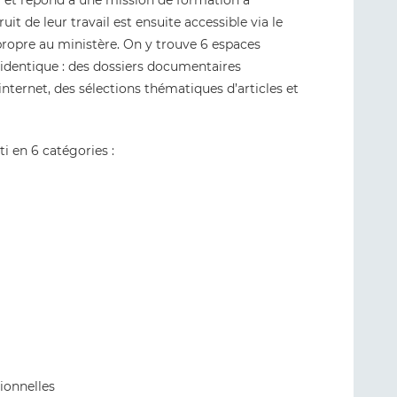
le) et répond à une mission de formation à
it de leur travail est ensuite accessible via le
ropre au ministère. On y trouve 6 espaces
identique : des dossiers documentaires
internet, des sélections thématiques d’articles et
i en 6 catégories :
ionnelles