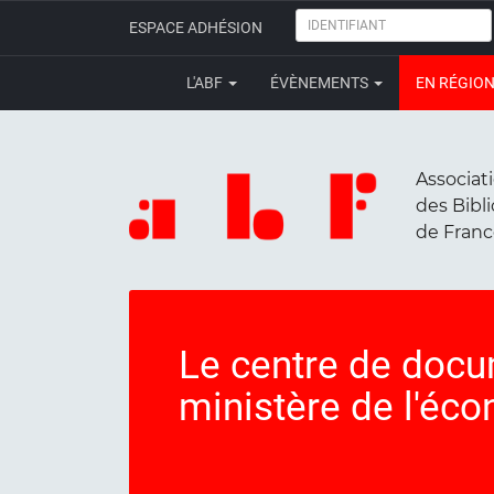
IDENTIFIANT
ESPACE ADHÉSION
L'ABF
ÉVÈNEMENTS
EN RÉGIO
Associat
des Bibl
de Fran
Le centre de docu
ministère de l'éco