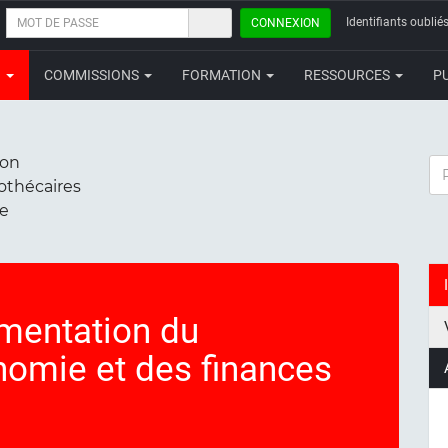
MOT
Identifiants oubliés
CONNEXION
DE
PASSE
N
COMMISSIONS
FORMATION
RESSOURCES
P
ion
RE
iothécaires
ce
mentation du
nomie et des finances