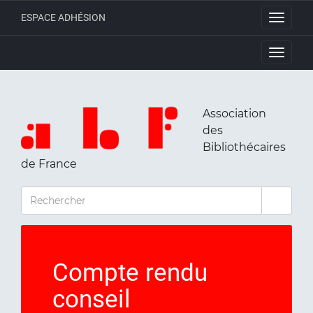
ESPACE ADHÉSION
Toggle
navigati
Toggle
navigati
Association
des
Bibliothécaires
de France
RECHERCHER
Compte rendu
conseil