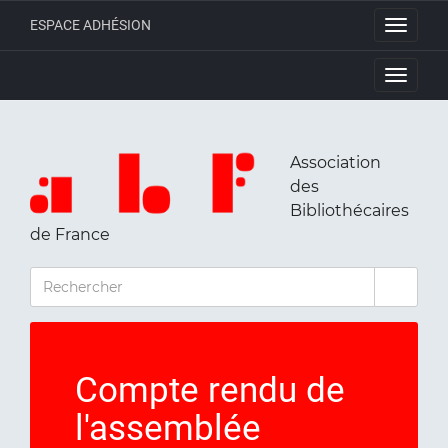
ESPACE ADHÉSION
Toggle
navigati
Toggle
navigati
Association
des
Bibliothécaires
de France
RECHERCHER
Compte rendu de
l'assemblée