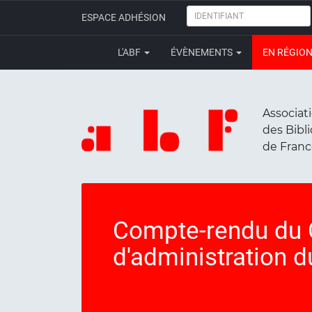
IDENTIFIANT
ESPACE ADHÉSION
L'ABF
ÉVÈNEMENTS
EN RÉGIO
Associat
des Bibl
de Fran
Compte-rendu du 
d'administration du