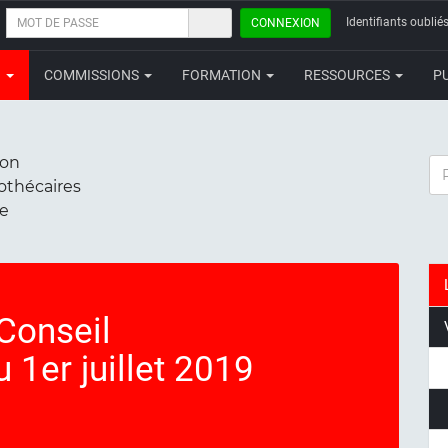
MOT
Identifiants oubliés
CONNEXION
DE
PASSE
N
COMMISSIONS
FORMATION
RESSOURCES
P
ion
RE
iothécaires
ce
Conseil
 1er juillet 2019