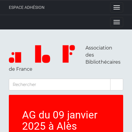
ESPACE ADHÉSION
Toggle
navigati
Toggle
navigati
Association
des
Bibliothécaires
de France
RECHERCHER
AG du 09 janvier
2025 à Alès