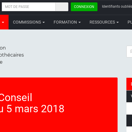
MOT
Identifiants oubliés
CONNEXION
DE
PASSE
N
COMMISSIONS
FORMATION
RESSOURCES
P
ion
RE
iothécaires
ce
Conseil
du 5 mars 2018