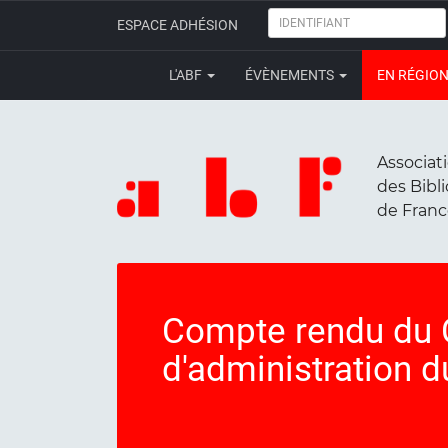
IDENTIFIANT
ESPACE ADHÉSION
L'ABF
ÉVÈNEMENTS
EN RÉGIO
Associat
des Bibl
de Fran
Compte rendu du 
d'administration 