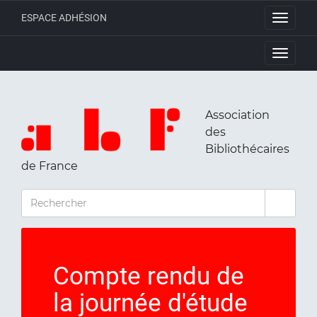
ESPACE ADHÉSION
Toggle
navigati
Toggle
navigati
Association
des
Bibliothécaires
de France
RECHERCHER
Compte rendu de
la journée d'étude