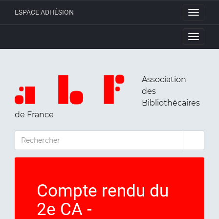
ESPACE ADHÉSION
Toggle
navigati
Toggle
navigati
Association
des
Bibliothécaires
de France
RECHERCHER
Compte rendu du
2e CA -