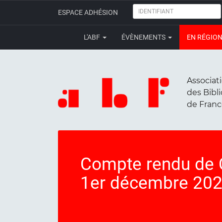
IDENTIFIANT
ESPACE ADHÉSION
L'ABF
ÉVÈNEMENTS
EN RÉGIO
Associat
des Bibl
de Fran
Compte rendu de 
1er décembre 20