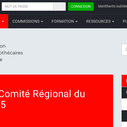
MOT
Identifiants oubliés
CONNEXION
DE
PASSE
N
COMMISSIONS
FORMATION
RESSOURCES
P
ion
RE
iothécaires
ce
Comité Régional du
25