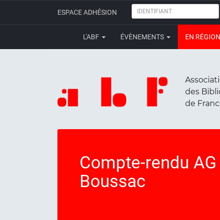
IDENTIFIANT
ESPACE ADHÉSION
L'ABF
ÉVÈNEMENTS
EN RÉGIO
Associat
des Bibl
de Fran
Compte-rendu AG d
Boussac