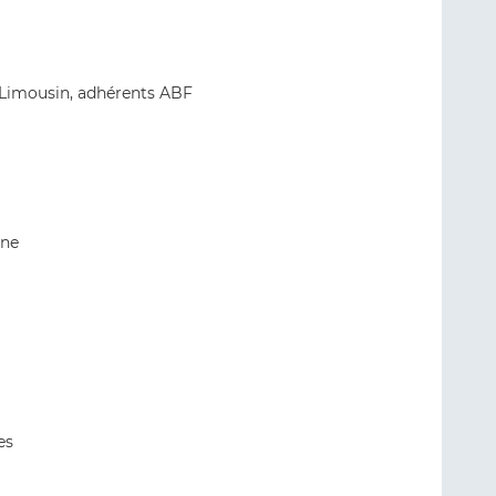
u Limousin, adhérents ABF
one
es