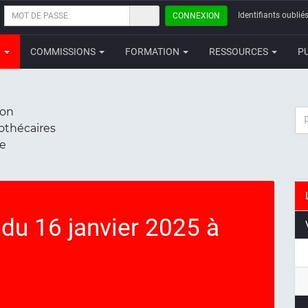
MOT
Identifiants oubliés
CONNEXION
DE
PASSE
N
COMMISSIONS
FORMATION
RESSOURCES
P
ion
RE
iothécaires
ce
u 16 janvier 2025 à