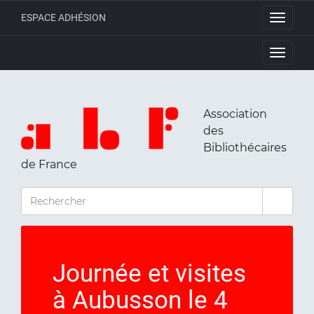
ESPACE ADHÉSION
Toggle
navigati
Toggle
navigati
Association
des
Bibliothécaires
de France
RECHERCHER
Journée et visites
à Aubusson le 4