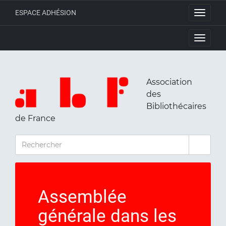
ESPACE ADHÉSION
Toggle
navigati
Toggle
navigati
Association
des
Bibliothécaires
de France
RECHERCHER
Assemblée
générale dans les