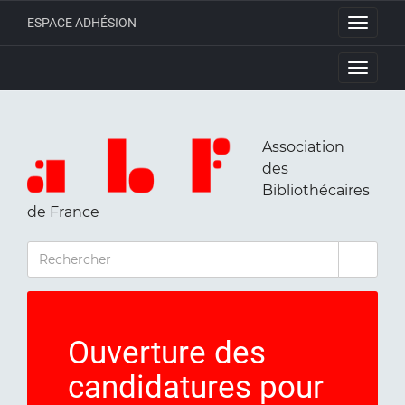
ESPACE ADHÉSION
Toggle
navigati
Toggle
navigati
Association
des
Bibliothécaires
de France
RECHERCHER
Ouverture des
candidatures pour